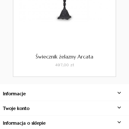
Świecznik żelazny Arcata
Cena
497,00 zł

Informacje

Twoje konto

Informacja o sklepie