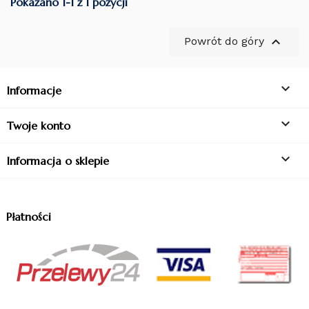
Pokazano 1-1 z 1 pozycji

Powrót do góry

Informacje

Twoje konto

Informacja o sklepie
Płatności